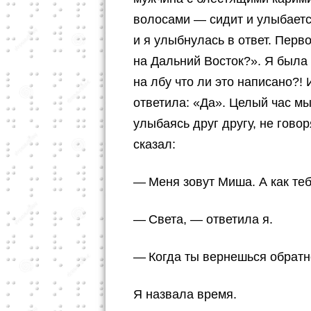
волосами — сидит и улыбаетс
и я улыбнулась в ответ. Перв
на Дальний Восток?». Я была 
на лбу что ли это написано?!
ответила: «Да». Целый час мы
улыбаясь друг другу, не гово
сказал:
— Меня зовут Миша. А как теб
— Света, — ответила я.
— Когда ты вернешься обратно
Я назвала время.