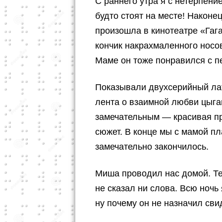
С раннего утра я с нетерпени
будто стоят на месте! Наконе
произошла в кинотеатре «Гаг
кончик накрахмаленного носов
Маме он тоже понравился с п
Показывали двухсерийный ла
лента о взаимной любви цыга
замечательным — красивая пр
сюжет. В конце мы с мамой пла
замечательно закончилось.
Миша проводил нас домой. Те
не сказал ни слова. Всю ноч
ну почему он не назначил св