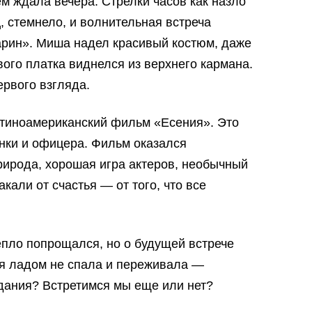
ем ждала вечера. Стрелки часов как назло
ц, стемнело, и волнительная встреча
арин». Миша надел красивый костюм, даже
ого платка виднелся из верхнего кармана.
ервого взгляда.
тиноамериканский фильм «Есения». Это
нки и офицера. Фильм оказался
ирода, хорошая игра актеров, необычный
кали от счастья — от того, что все
пло попрощался, но о будущей встрече
ь я ладом не спала и переживала —
идания? Встретимся мы еще или нет?