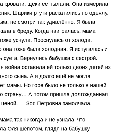
а кровати, щёки её пылали. Она измерила
ник. Шарики ртути раскатились по одеялу,
ька, не смотри так удивлённо. Я была
ала в бреду. Когда наигралась, мама
 тоже уснула. Проснулась от холода.
о она тоже была холодная. Я испугалась и
 суета. Вернулись бабушка с сестрой.
я война оставила ей только двоих детей из
дного сына. А я долго ещё не могла
нет мамы. Но горе было не только в нашей
сю страну… А потом пришла долгожданная
 ценой. — Зоя Петровна замолчала.
мама так никогда и не узнала, что
ла Оля шёпотом, глядя на бабушку