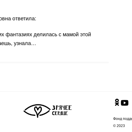
овна ответила:
их фантазиях делилась с мамой этой
аешь, узнала…
Фонд подд
© 2023