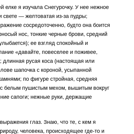
й елке я изучала Снегурочку. У нее нежное
 свете — желтоватая из-за пудры;
ыражение сосредоточенно, будто она боится
урносый нос, тонкие черные брови, средний
 улыбается); ее взгляд спокойный и
ание «давайте, повеселее и поживее,
; длинная русая коса (настоящая или
голове шапочка с короной, усыпанной
амнями; по фигуре стройная, средняя
 с белым пушистым мехом, вышитым вокруг
иние сапоги; нежные руки, держащие
выражения глаз. Знаю, что те, с кем я
рироду, человека, происходящее где-то и